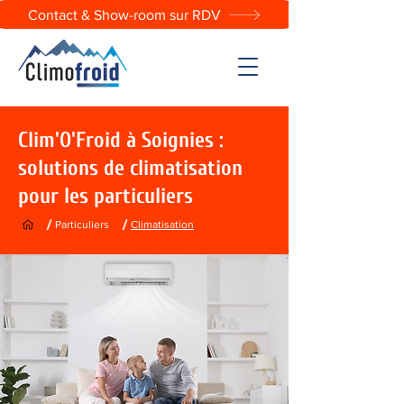
Contact & Show-room sur RDV
Clim'O'Froid à Soignies :
solutions de climatisation
pour les particuliers
/
/
Particuliers
Climatisation